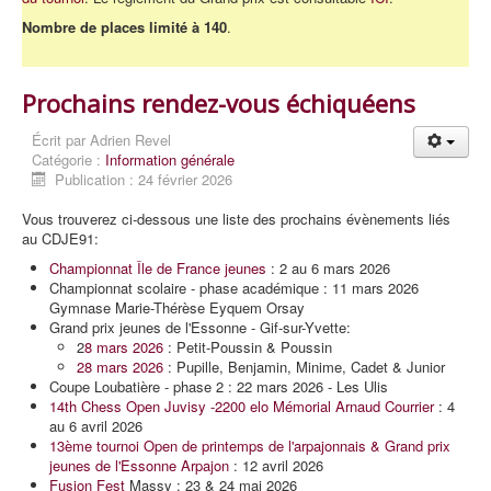
Nombre de places limité à 140
.
Prochains rendez-vous échiquéens
Écrit par
Adrien Revel
Catégorie :
Information générale
Publication : 24 février 2026
Vous trouverez ci-dessous une liste des prochains évènements liés
au CDJE91:
Championnat Île de France jeunes
: 2 au 6 mars 2026
Championnat scolaire - phase académique : 11 mars 2026
Gymnase Marie-Thérèse Eyquem Orsay
Grand prix jeunes de l'Essonne - Gif-sur-Yvette:
2
8 mars 2026
: Petit-Poussin & Poussin
28 mars 2026
: Pupille, Benjamin, Minime, Cadet & Junior
Coupe Loubatière - phase 2 : 22 mars 2026 - Les Ulis
14th Chess Open Juvisy -2200 elo Mémorial Arnaud Courrier
: 4
au 6 avril 2026
13ème tournoi Open de printemps de l'arpajonnais & Grand prix
jeunes de l'Essonne Arpajon
: 12 avril 2026
Fusion Fest
Massy : 23 & 24 mai 2026