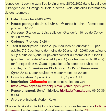
jeunes de l’Essonne aura lieu le dimanche 28/06/2026 dans la salle de
l’Orangerie de la Grange au Bois à Yerres. Voici quelques informations
de ces tournois :
Date
: dimanche 28/06/2026
ère
Heure
: pointage de 9h15 à 9h45, 1
ronde à 10h00. Remise des
prix vers 18h00
Adresse
: Grange au Bois, salle de l’Orangerie, 10 rue de Concy,
91330 Yerres
Cadence
: 7 rondes 2×20 mn
Tarif d’inscription
: Open A (pour adultes et jeunes): 15 € par
adulte, 7,5 € par jeune de moins de 20 ans, et 12€/6€ adulte/jeune
s’il y a plus de 5 joueurs payants venant du même club; Open B
(pour les moins de 20 ans) et Open C (pour les moins de 10 ans):
tarif unique de 5 €. Gratuité pour les présidents de club et de
comité;
Tarif membre de l’Echiquier du Val d’Yerres pour
Open A:
12 € pour adultes, 6 € pour moins de 20 ans.
Homologation:
Opens A et B: FIDE; Open C: FFE
Inscription
:
Obligatoire
par internet au lien suivant:
https://www.payasso.fr/echiquier-val-yerres/open-yerres
Renseignement
: Benoît Tribillac,
tribillacb@gmail.com
, 06 60 36
89 14
Arbitre principal
: Adrien Revel
Plus de détails dont
le QR code d'inscription
se trouvent sur
l’affiche
du tournoi
. Le règlement du Grand prix est consultable
ICI
.