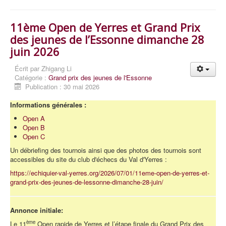
11ème Open de Yerres et Grand Prix
des jeunes de l’Essonne dimanche 28
juin 2026
Écrit par
Zhigang Li
Catégorie :
Grand prix des jeunes de l'Essonne
Publication : 30 mai 2026
Informations générales :
Open A
Open B
Open C
Un débriefing des tournois ainsi que des photos des tournois sont
accessibles du site du club d'échecs du Val d'Yerres :
https://echiquier-val-yerres.org/2026/07/01/11eme-open-de-yerres-et-
grand-prix-des-jeunes-de-lessonne-dimanche-28-juin/
Annonce initiale:
ème
Le 11
Open rapide de Yerres et l’étape finale du Grand Prix des