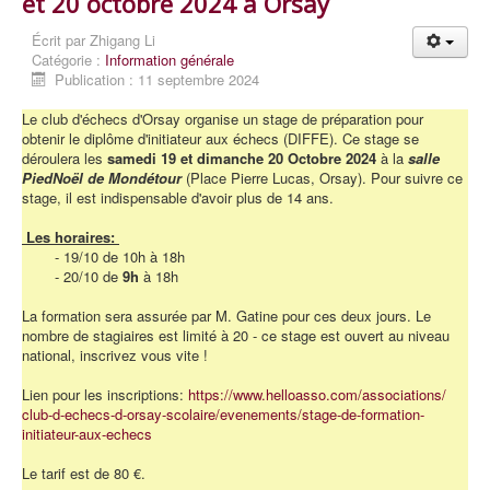
et 20 octobre 2024 à Orsay
Écrit par
Zhigang Li
Catégorie :
Information générale
Publication : 11 septembre 2024
Le club d'échecs d'Orsay organise un stage de préparation pour
obtenir le diplôme d'initiateur aux échecs (DIFFE). Ce stage se
déroulera les
samedi 19 et dimanche 20 Octobre 2024
à la
salle
PiedNoël de Mondétour
(Place Pierre Lucas, Orsay). Pour suivre ce
stage, il est indispensable d'avoir plus de 14 ans.
Les horaires:
- 19/10 de 10h à 18h
- 20/10 de
9h
à 18h
La formation sera assurée par M. Gatine pour ces deux jours. Le
nombre de stagiaires est limité à 20 - ce stage est ouvert au niveau
national, inscrivez vous vite !
Lien pour les inscriptions:
https://www.
helloasso.com/associations/
club-d-echecs-d-orsay-
scolaire/evenements/stage-de-
formation-
initiateur-aux-
echecs
Le tarif est de 80 €.