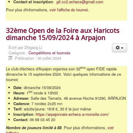
Contact et inscription
:
gif.cc2.echecs@gmail.com
Pour plus d'informations,
voir l'affiche du tournoi
.
32ème Open de la Foire aux Haricots
dimanche 15/09/2024 à Arpajon
Écrit par
Zhigang Li
Catégorie :
Compétitions et tournois
Publication : 30 juillet 2024
ème
Le club d'échecs d'Arpajon organise son 32
open FIDE rapide
dimanche le 15 septembre 2024. Voici quelques informations de ce
tournoi:
Date
: dimanche 15/09/2024
ère
Heure
: 1
ronde à 10h00
Adresse
: Salle des Tamaris, 46 avenue Hoche 91290, ARPAJON
Cadence
: 7 rondes 2x25 mn
Tarif
: adulte/jeune: 16/8 €, 30 € le jour même
Inscription
:
https://arpajonnais-echecs.e-monsite.com/
Contact
: 06 68 03 45 20
Nombre de joueurs limité à 88
. Pour plus d'informations,
voir
l'affiche
.