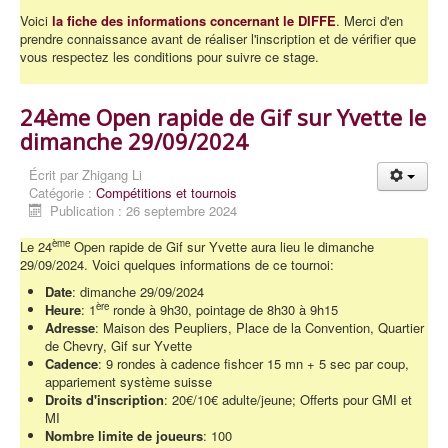
Voici
la fiche des informations concernant le DIFFE
. Merci d'en
prendre connaissance avant de réaliser l'inscription et de vérifier que
vous respectez les conditions pour suivre ce stage.
24ème Open rapide de Gif sur Yvette le
dimanche 29/09/2024
Écrit par
Zhigang Li
Catégorie :
Compétitions et tournois
Publication : 26 septembre 2024
ème
Le 24
Open rapide de Gif sur Yvette aura lieu le dimanche
29/09/2024. Voici quelques informations de ce tournoi:
Date
: dimanche 29/09/2024
ère
Heure
: 1
ronde à 9h30, pointage de 8h30 à 9h15
Adresse
: Maison des Peupliers, Place de la Convention, Quartier
de Chevry, Gif sur Yvette
Cadence
: 9 rondes à cadence fishcer 15 mn + 5 sec par coup,
appariement système suisse
Droits d'inscription
: 20€/10€ adulte/jeune; Offerts pour GMI et
MI
Nombre limite de joueurs
: 100