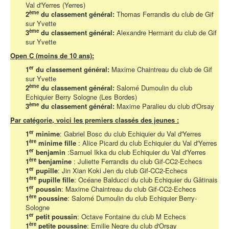
Val d'Yerres (Yerres)
ème
2
du classement général:
Thomas Ferrandis du club de Gif
sur Yvette
ème
3
du classement général:
Alexandre Hermant du club de Gif
sur Yvette
Open C (moins de 10 ans):
er
1
du classement général:
Maxime Chaintreau du club de Gif
sur Yvette
ème
2
du classement général:
Salomé Dumoulin du club
Echiquier Berry Sologne (Les Bordes)
ème
3
du classement général:
Maxime Paralieu du club d'Orsay
Par catégorie, voici les premiers classés des jeunes :
er
1
minime
: Gabriel Bosc du club Echiquier du Val d'Yerres
ère
1
minime fille
: Alice Picard du club Echiquier du Val d'Yerres
er
1
benjamin
:Samuel Ikka du club Echiquier du Val d'Yerres
ère
1
benjamine
: Juliette Ferrandis du club Gif-CC2-Echecs
er
1
pupille
: Jin Xian Koki Jen du club Gif-CC2-Echecs
ère
1
pupille fille
: Océane Balducci du club Echiquier du Gâtinais
er
1
poussin
: Maxime Chaintreau du club Gif-CC2-Echecs
ère
1
poussine
: Salomé Dumoulin du club Echiquier Berry-
Sologne
er
1
petit poussin
: Octave Fontaine du club M Echecs
ère
1
petite poussine
: Emilie Negre du club d'Orsay