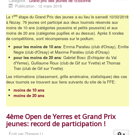
Catégorie :
Grand prix des jeunes de l'Essonne
Publication : 12 mars 2018
ère
La 1
étape du Grand Prix des jeunes a eu lieu le samedi 10/03/2018
à Nozay. 76 jeunes ont participé aux deux tournois réservés aux
moins de 10 ans (catégories poussins et petits poussins) et aux
moins de 20 ans (catégories pupilles et au dessus). Après 5 rondes
de compétitions, sont récompenses sur le podium:
pour les moins de 10 ans
: Emma Paralieu (club d'Orsay), Emilie
Negre (club d'Orsay) et Maxime Paralieu (club d'Orsay)
pour les moins de 20 ans
: Gabriel Bosc (Echiquier du Val
d'Yerres), Guillaume Roux (club de Gif sur Yvette) et Thomas
Tran (club de Gif sur Yvette)
Les informations (classement, grille américaine, statistiques) des ces
deux tournois se trouvent aux liens suivants du site de la FFE:
moins de 10 ans
moins de 20 ans
4ème Open de Yerres et Grand Prix
jeunes: record de participation !
Écrit par
Zhigang Li