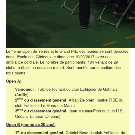
Le 4ème Open de Yerres et le Grand Prix des jeunes se sont déroulés
dans l'Ecole des Gôdeaux le dimanche 19/03/2017 avec une
ambiance cordiale. Le nombre de participants, 164 venant de 29
clubs, a établi un nouveau record. Sont montés sur le podium des
trois opens :
Open A:
Vainqueur
: Fabrice Richard du club Echiquier de Gâtinais
(Amilly)
ème
2
du classement général
: Alban Delorem, maitre FIDE du
club Echiquier Le Mans (Le Mans)
ème
3
du classement général
: Jean Meunier-Pion du club U.S.
Orléans Echecs (Orléans)
Open B (moins de 20 ans):
er
1
du classement général:
Gabriel Bosc du club Echiquier du