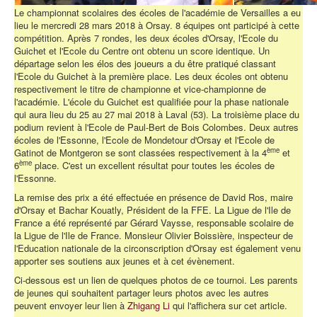
Le championnat scolaires des écoles de l'académie de Versailles a eu
lieu le mercredi 28 mars 2018 à Orsay. 8 équipes ont participé à cette
compétition. Après 7 rondes, les deux écoles d'Orsay, l'Ecole du
Guichet et l'Ecole du Centre ont obtenu un score identique. Un
départage selon les élos des joueurs a du être pratiqué classant
l'Ecole du Guichet à la première place. Les deux écoles ont obtenu
respectivement le titre de championne et vice-championne de
l'académie. L'école du Guichet est qualifiée pour la phase nationale
qui aura lieu du 25 au 27 mai 2018 à Laval (53). La troisième place du
podium revient à l'Ecole de Paul-Bert de Bois Colombes. Deux autres
écoles de l'Essonne, l'Ecole de Mondetour d'Orsay et l'Ecole de
ème
Gatinot de Montgeron se sont classées respectivement à la 4
et
ème
6
place. C'est un excellent résultat pour toutes les écoles de
l'Essonne.
La remise des prix a été effectuée en présence de David Ros, maire
d'Orsay et Bachar Kouatly, Président de la FFE. La Ligue de l'Ile de
France a été représenté par Gérard Vaysse, responsable scolaire de
la Ligue de l'Ile de France. Monsieur Olivier Boissière, inspecteur de
l'Education nationale de la circonscription d'Orsay est également venu
apporter ses soutiens aux jeunes et à cet évènement.
Ci-dessous est un lien de quelques photos de ce tournoi. Les parents
de jeunes qui souhaitent partager leurs photos avec les autres
peuvent envoyer leur lien à
Zhigang Li
qui l'affichera sur cet article.