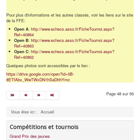
Pour plus d'informations et les autres classés, voir les liens sur le site
de la FFE:
Open A
:
http://www.echecs.asso.fr/FicheTournoi.aspx?
Ref=40864
Open B
:
http://www.echecs.asso.fr/FicheTournoi.aspx?
Ref=40863
Open C
:
http://www.echecs.asso.fr/FicheTournoi.aspx?
Ref=40862
Quelques photos sont accessibles par le lien :
https://drive.google.com/open?id=0B-
8ETfAbx_WwTWxDN1hSaDhhYmc
Page 48 sur 56
Vous êtes ici :
Accueil
Compétitions et tournois
Grand Prix des jeunes